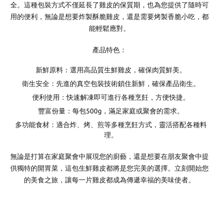
全。這種包裝方式不僅延長了雞皮的保質期，也為您提供了隨時可
用的便利，無論是想要炸製酥脆雞皮，還是需要烤製香脆小吃，都
能輕鬆應對。
產品特色：
新鮮原料
：選用高品質生鮮雞皮，確保肉質鮮美。
衛生安全
：先進的真空包裝技術鎖住新鮮，確保產品衛生。
便利使用
：快速解凍即可進行各種烹飪，方便快捷。
豐富份量
：每包500g，滿足家庭或聚會的需求。
多功能食材
：適合炸、烤、煎等多種烹飪方式，靈活搭配各種料
理。
無論是打算在家庭聚會中展現您的廚藝，還是想要在朋友聚會中提
供獨特的開胃菜，這包生鮮雞皮都將是您完美的選擇。立刻開始您
的美食之旅，讓每一片雞皮都成為傳遞幸福的美味使者。