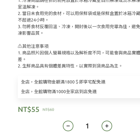
1. 冷凍商品請在拆封前先放置於冰箱冷藏室自然解凍或流水解
室溫解凍。
2. 當日未食用完的食材，可以用保鮮袋或是保鮮盒置於冰箱冷
不超過24小時。
3. 勿將食材反覆回溫、冷凍，開封後以一次食用完畢為佳，避
凍影響品質。
⚠️其他注意事項
1. 商品照片因個人螢幕規格以及解析度不同，可能會與商品實
差。
2. 生鮮商品具有個體差異特性，以實際到貨商品為主。
全店，全館購物金額滿1800＄即享宅配免運
全店，全館購物滿1000全家店到店免運
NT$55
NT$60